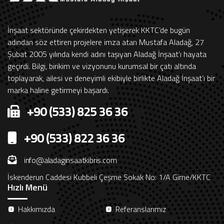
İnşaat sektöründe çekirdekten yetişerek KKTC’de bugün
adından söz ettiren projelere imza atan Mustafa Aladağ, 27
Şubat 2005 yılında kendi adını taşıyan Aladağ İnşaat’ı hayata
geçirdi. Bilgi, birikim ve vizyonunu kurumsal bir çatı altında
toplayarak, ailesi ve deneyimli ekibiyle birlikte Aladağ İnşaat’ı bir
marka haline getirmeyi başardı.
+90 (533) 825 36 36
+90 (533) 822 36 36
info@aladaginsaatkibris.com
İskenderun Caddesi Kubbeli Çeşme Sokak No: 1/A Girne/KKTC
Hızlı Menü
Hakkımızda
Referanslarımız